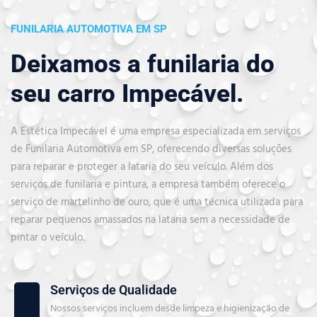
FUNILARIA AUTOMOTIVA EM SP
Deixamos a funilaria do
seu carro Impecável.
A Estética Impecável é uma empresa especializada em serviços
de Funilaria Automotiva em SP, oferecendo diversas soluções
para reparar e proteger a lataria do seu veículo. Além dos
serviços de funilaria e pintura, a empresa também oferece o
serviço de martelinho de ouro, que é uma técnica utilizada para
reparar pequenos amassados na lataria sem a necessidade de
pintar o veículo.
Serviços de Qualidade
Nossos serviços incluem desde limpeza e higienização de