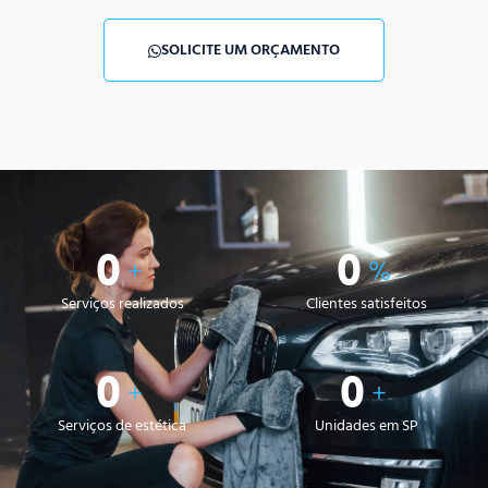
SOLICITE UM ORÇAMENTO
0
0
+
%
Serviços realizados
Clientes satisfeitos
0
0
+
+
Serviços de estética
Unidades em SP