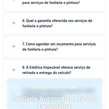
para serviços de funilaria e pintura?
6. Qual a garantia oferecida nos serviços de
funilaria e pintura?
7. Como agendar um orçamento para serviços
de funilaria e pintura?
8. A Estética Impecável oferece serviço de
retirada e entrega do veículo?
Solicite um orçamento para
9. Quais são as formas de pagamento aceitas
pela Estética Impecável?
Funilaria Automotiva em Vila
Leopoldina