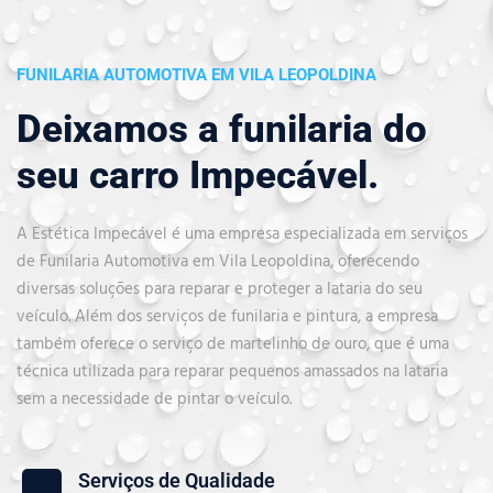
FUNILARIA AUTOMOTIVA EM VILA LEOPOLDINA
Deixamos a funilaria do
seu carro Impecável.
A Estética Impecável é uma empresa especializada em serviços
de Funilaria Automotiva em Vila Leopoldina, oferecendo
diversas soluções para reparar e proteger a lataria do seu
veículo. Além dos serviços de funilaria e pintura, a empresa
também oferece o serviço de martelinho de ouro, que é uma
técnica utilizada para reparar pequenos amassados na lataria
sem a necessidade de pintar o veículo.
Serviços de Qualidade