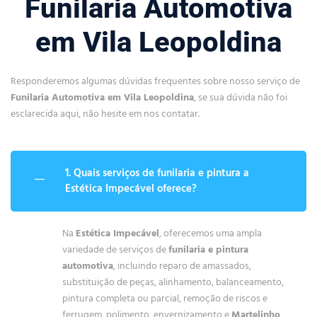
Funilaria Automotiva
em Vila Leopoldina
Responderemos algumas dúvidas frequentes sobre nosso serviço de
Funilaria Automotiva em Vila Leopoldina
, se sua dúvida não foi
esclarecida aqui, não hesite em nos contatar.
1. Quais serviços de funilaria e pintura a
Estética Impecável oferece?
Na
Estética Impecável
, oferecemos uma ampla
variedade de serviços de
funilaria e pintura
automotiva
, incluindo reparo de amassados,
substituição de peças, alinhamento, balanceamento,
pintura completa ou parcial, remoção de riscos e
ferrugem, polimento, envernizamento e
Martelinho