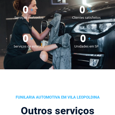
0
0
+
%
Serviços realizados
Clientes satisfeitos
0
0
+
+
Serviços de estética
Unidades em SP
FUNILARIA AUTOMOTIVA EM VILA LEOPOLDINA
Outros serviços