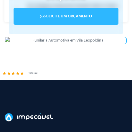
10. A Estética Impecável atende todos os tipos
de veículos?
SOLICITE UM ORÇAMENTO
votos 22