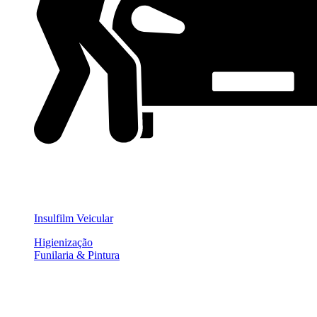
Insulfilm Veicular
Higienização
Funilaria & Pintura