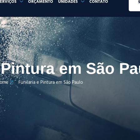
SERVIÇOS
ORÇAMENTO
UNIDADES
CONTATO
e Pintura em São Pa
ome
Funilaria e Pintura em São Paulo