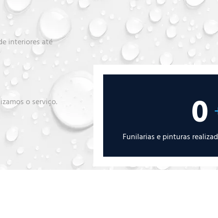
e interiores até
0
lizamos o serviço.
Funilarias e pinturas realiza