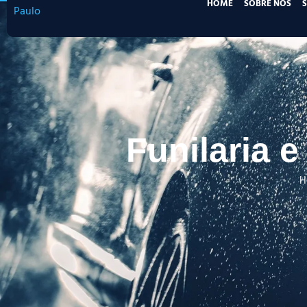
HOME
SOBRE NÓS
Funilaria 
H