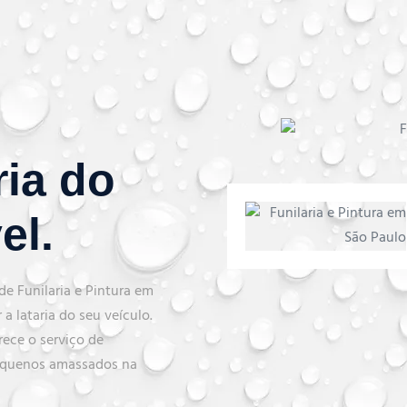
ria do
el.
e Funilaria e Pintura em
a lataria do seu veículo.
rece o serviço de
 pequenos amassados na