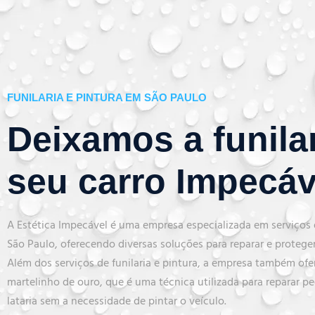
FUNILARIA E PINTURA EM SÃO PAULO
Deixamos a funila
seu carro Impecáv
A Estética Impecável é uma empresa especializada em serviços d
São Paulo, oferecendo diversas soluções para reparar e proteger 
Além dos serviços de funilaria e pintura, a empresa também ofe
martelinho de ouro, que é uma técnica utilizada para reparar
lataria sem a necessidade de pintar o veículo.