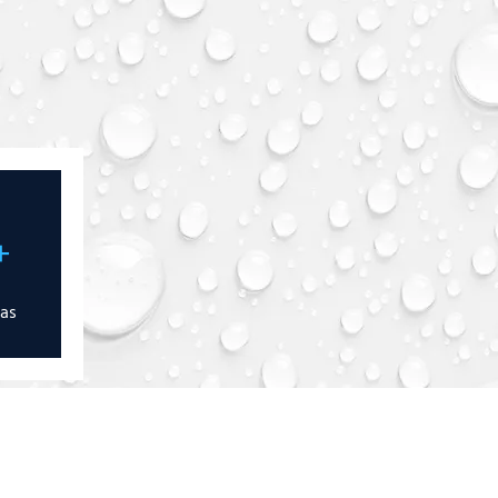
+
das