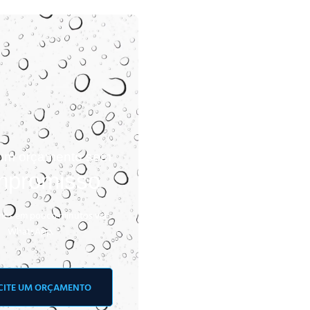
e um orçamento sem
promisso
os em pouco minutos via
WhatsApp.
CITE UM ORÇAMENTO