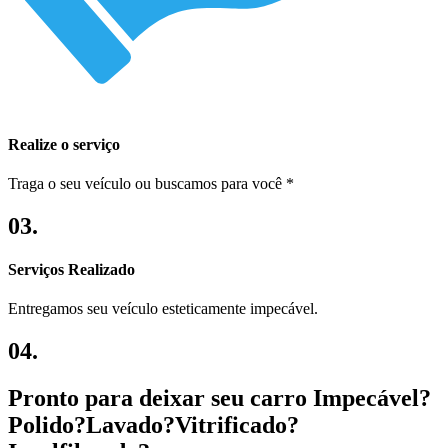
Realize o serviço
Traga o seu veículo ou buscamos para você *
03.
Serviços Realizado
Entregamos seu veículo esteticamente impecável.
04.
Pronto para deixar seu carro
I
m
p
e
c
á
v
e
l
?
P
o
l
i
d
o
?
L
a
v
a
d
o
?
V
i
t
r
i
f
i
c
a
d
o
?