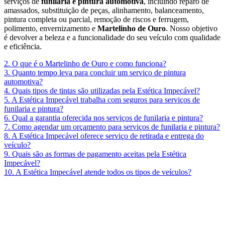
serviços de
funilaria e pintura automotiva
, incluindo reparo de
amassados, substituição de peças, alinhamento, balanceamento,
pintura completa ou parcial, remoção de riscos e ferrugem,
polimento, envernizamento e
Martelinho de Ouro
. Nosso objetivo
é devolver a beleza e a funcionalidade do seu veículo com qualidade
e eficiência.
2. O que é o Martelinho de Ouro e como funciona?
3. Quanto tempo leva para concluir um serviço de pintura
automotiva?
4. Quais tipos de tintas são utilizadas pela Estética Impecável?
5. A Estética Impecável trabalha com seguros para serviços de
funilaria e pintura?
6. Qual a garantia oferecida nos serviços de funilaria e pintura?
7. Como agendar um orçamento para serviços de funilaria e pintura?
8. A Estética Impecável oferece serviço de retirada e entrega do
veículo?
9. Quais são as formas de pagamento aceitas pela Estética
Impecável?
10. A Estética Impecável atende todos os tipos de veículos?