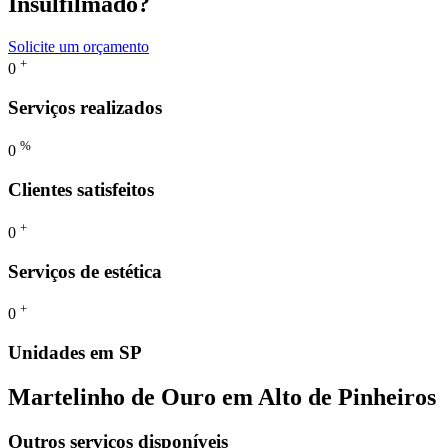
I
n
s
u
l
f
i
l
m
a
d
o
?
Solicite um orçamento
+
0
Serviços realizados
%
0
Clientes satisfeitos
+
0
Serviços de estética
+
0
Unidades em SP
Martelinho de Ouro em Alto de Pinheiros
Outros serviços disponíveis