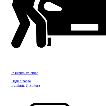
Insulfilm Veicular
Higienização
Funilaria & Pintura