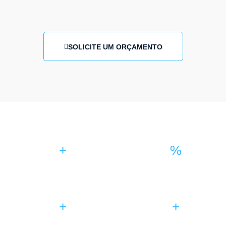
SOLICITE UM ORÇAMENTO
0
0
+
%
Serviços realizados
Clientes satisfeitos
0
0
+
+
Serviços de estética
Unidades em SP