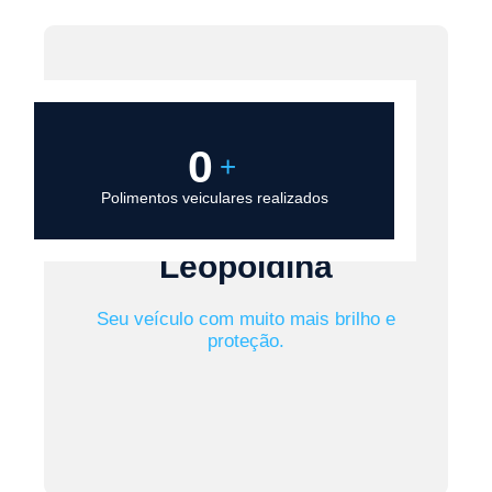
0
+
Serviço de Polimento
Polimentos veiculares realizados
Automotivo em Vila
Leopoldina
Seu veículo com muito mais brilho e
proteção.