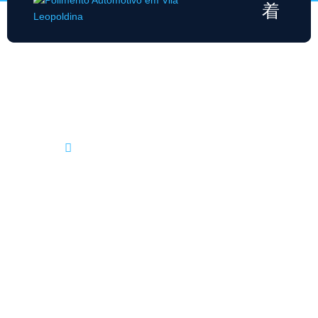
Polimento Automotivo em Vila Leopoldina
Home
Polimento Automotivo em Vila Leopoldina