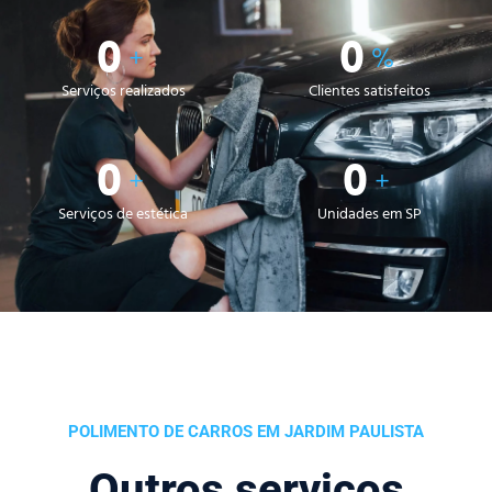
0
0
+
%
Serviços realizados
Clientes satisfeitos
0
0
+
+
Serviços de estética
Unidades em SP
POLIMENTO DE CARROS EM JARDIM PAULISTA
Outros serviços