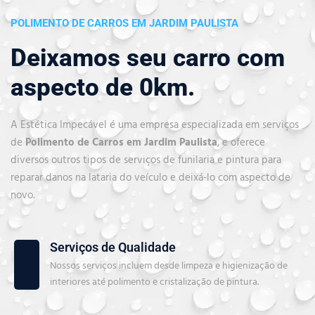
POLIMENTO DE CARROS EM JARDIM PAULISTA
Deixamos seu carro com
aspecto de 0km.
A Estética Impecável é uma empresa especializada em serviços
de
Polimento de Carros em Jardim Paulista
, e oferece
diversos outros tipos de serviços de funilaria e pintura para
reparar danos na lataria do veículo e deixá-lo com aspecto de
novo.
Serviços de Qualidade
Nossos serviços incluem desde limpeza e higienização de
interiores até polimento e cristalização de pintura.