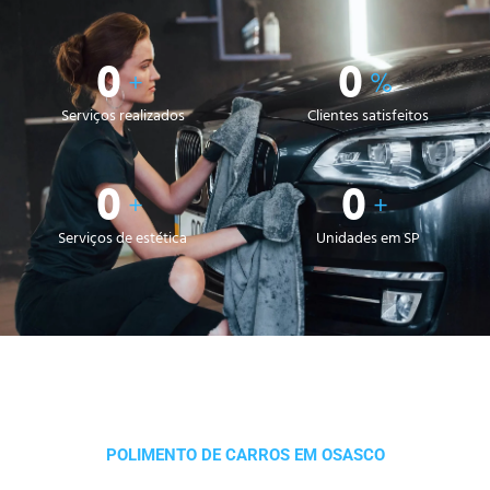
0
0
+
%
Serviços realizados
Clientes satisfeitos
0
0
+
+
Serviços de estética
Unidades em SP
POLIMENTO DE CARROS EM OSASCO