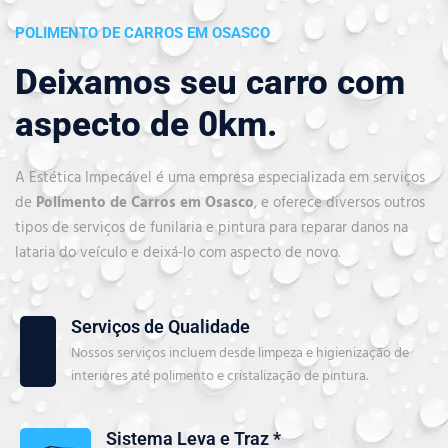
POLIMENTO DE CARROS EM OSASCO
Deixamos seu carro com
aspecto de 0km.
A Estética Impecável é uma empresa especializada em serviços
de
Polimento de Carros em Osasco
, e oferece diversos outros
tipos de serviços de funilaria e pintura para reparar danos na
lataria do veículo e deixá-lo com aspecto de novo.
Serviços de Qualidade
Nossos serviços incluem desde limpeza e higienização de
interiores até polimento e cristalização de pintura.
Sistema Leva e Traz *