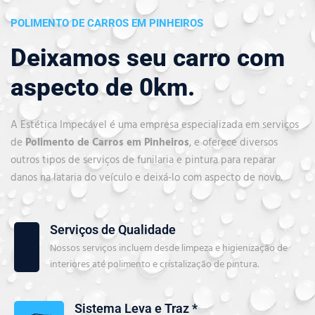
POLIMENTO DE CARROS EM PINHEIROS
Deixamos seu carro com
aspecto de 0km.
A Estética Impecável é uma empresa especializada em serviços
de
Polimento de Carros em Pinheiros
, e oferece diversos
outros tipos de serviços de funilaria e pintura para reparar
danos na lataria do veículo e deixá-lo com aspecto de novo.
Serviços de Qualidade
Nossos serviços incluem desde limpeza e higienização de
interiores até polimento e cristalização de pintura.
Sistema Leva e Traz *