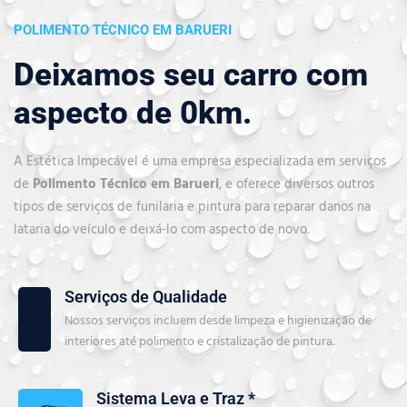
POLIMENTO TÉCNICO EM BARUERI
Deixamos seu carro com
aspecto de 0km.
A Estética Impecável é uma empresa especializada em serviços
de
Polimento Técnico em Barueri
, e oferece diversos outros
tipos de serviços de funilaria e pintura para reparar danos na
lataria do veículo e deixá-lo com aspecto de novo.
Serviços de Qualidade
Nossos serviços incluem desde limpeza e higienização de
interiores até polimento e cristalização de pintura.
Sistema Leva e Traz *