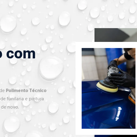
o com
 de
Polimento Técnico
de funilaria e pintura
 de novo.