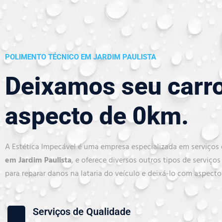
POLIMENTO TÉCNICO EM JARDIM PAULISTA
Deixamos seu carr
aspecto de 0km.
A Estética Impecável é uma empresa especializada em serviços
em Jardim Paulista
, e oferece diversos outros tipos de serviços 
para reparar danos na lataria do veículo e deixá-lo com aspecto
Serviços de Qualidade