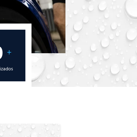
0
+
lizados