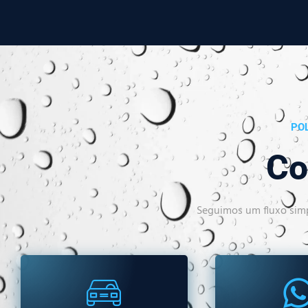
POL
Co
Seguimos um fluxo simp