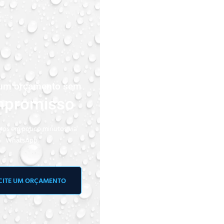
e um orçamento sem
promisso
os em pouco minutos via
WhatsApp.
CITE UM ORÇAMENTO