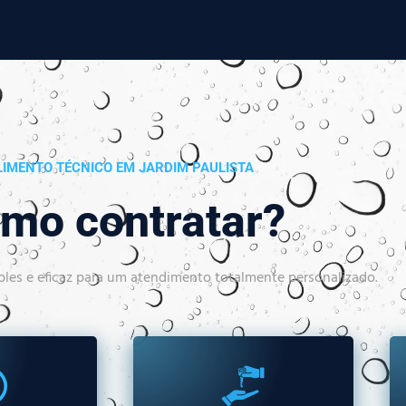
IMENTO TÉCNICO EM JARDIM PAULISTA
mo contratar?
les e eficaz para um atendimento totalmente personalizado.