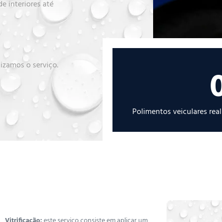
e interiores até
lizamos o serviço.
Polimentos veiculares rea
Vitrificação:
este serviço consiste em aplicar um