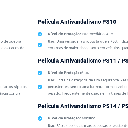
Película Antivandalismo PS10
Nível de Proteção:
Intermediário-Alto
so de quebra
Uso:
Uma versão mais robusta que a PS8, indi
ue os cacos de
em áreas de maior risco, tanto em veículos quan
Película Antivandalismo PS11 / P
Nível de Proteção:
Alto.
Uso:
Entra na categoria de alta segurança. Resi
a furtos rápidos
persistentes, sendo uma barreira formidável 
ência contra
pesado. Frequentemente usada em vitrines de lo
Película Antivandalismo PS14 / P
Nível de Proteção:
Máximo
Uso:
São as películas mais espessas e resistent