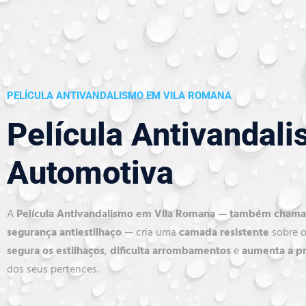
PELÍCULA ANTIVANDALISMO EM VILA ROMANA
Película Antivandal
Automotiva
A
Película Antivandalismo em Vila Romana — também chamad
segurança antiestilhaço
— cria uma
camada resistente
sobre o
segura os estilhaços
,
dificulta arrombamentos
e
aumenta a p
dos seus pertences.