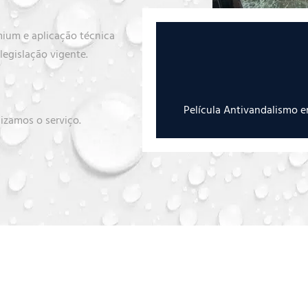
mium e aplicação técnica
egislação vigente.
Película Antivandalismo 
lizamos o serviço.