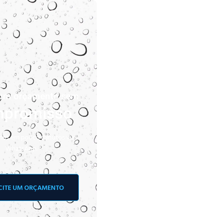
e um orçamento sem
promisso
os em pouco minutos via
WhatsApp.
CITE UM ORÇAMENTO