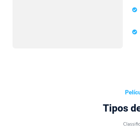
Pelíc
Tipos d
Classif