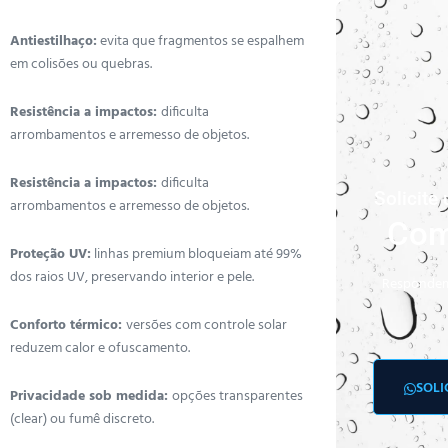
Antiestilhaço:
evita que fragmentos se espalhem
em colisões ou quebras.
Resistência a impactos:
dificulta
arrombamentos e arremesso de objetos.
Resistência a impactos:
dificulta
Solicit
arrombamentos e arremesso de objetos.
Com
Proteção UV:
linhas premium bloqueiam até 99%
dos raios UV, preservando interior e pele.
Respondem
Conforto térmico:
versões com controle solar
reduzem calor e ofuscamento.
SOLI
Privacidade sob medida:
opções transparentes
(clear) ou fumê discreto.