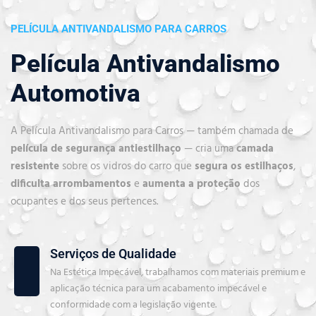
PELÍCULA ANTIVANDALISMO PARA CARROS
Película Antivandalismo
Automotiva
A Película Antivandalismo para Carros — também chamada de
película de segurança antiestilhaço
— cria uma
camada
resistente
sobre os vidros do carro que
segura os estilhaços
,
dificulta arrombamentos
e
aumenta a proteção
dos
ocupantes e dos seus pertences.
Serviços de Qualidade
Na Estética Impecável, trabalhamos com materiais premium e
aplicação técnica para um acabamento impecável e
conformidade com a legislação vigente.