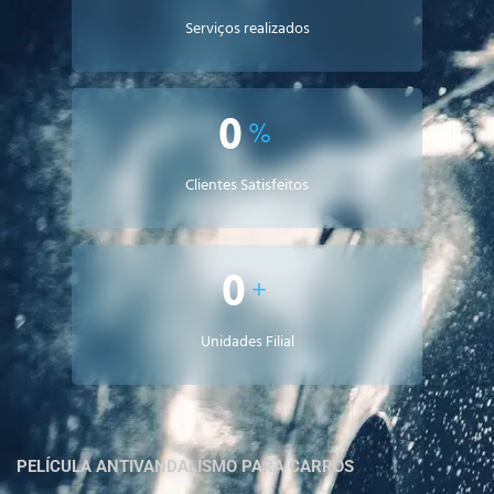
Serviços realizados
0
%
Clientes Satisfeitos
0
+
Unidades Filial
PELÍCULA ANTIVANDALISMO PARA CARROS