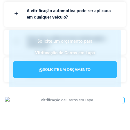
A vitrificação automotiva pode ser aplicada
em qualquer veículo?
Como devo cuidar do meu veículo após a
Solicite um orçamento para
vitrificação?
Vitrificação de Carros em Lapa
A vitrificação automotiva altera a aparência
SOLICITE UM ORÇAMENTO
original do veículo?