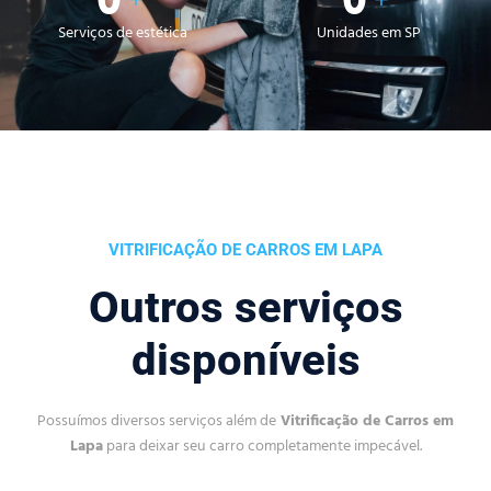
0
0
+
+
Serviços de estética
Unidades em SP
VITRIFICAÇÃO DE CARROS EM LAPA
Outros serviços
disponíveis
Possuímos diversos serviços além de
Vitrificação de Carros em
Lapa
para deixar seu carro completamente impecável.