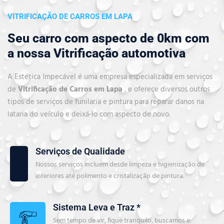
VITRIFICAÇÃO DE CARROS EM LAPA
Seu carro com aspecto de 0km com
a nossa Vitrificação automotiva
A Estética Impecável é uma empresa especializada em serviços
de
Vitrificação de Carros em Lapa
, e oferece diversos outros
tipos de serviços de funilaria e pintura para reparar danos na
lataria do veículo e deixá-lo com aspecto de novo.
Serviços de Qualidade
Nossos serviços incluem desde limpeza e higienização de
interiores até polimento e cristalização de pintura.
Sistema Leva e Traz *
Sem tempo de vir, fique tranquilo, buscamos e