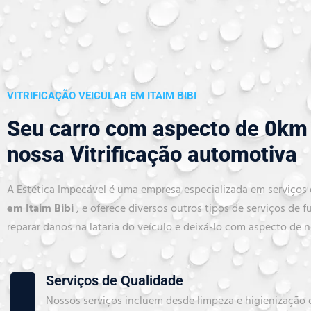
VITRIFICAÇÃO VEICULAR EM ITAIM BIBI
Seu carro com aspecto de 0km
nossa Vitrificação automotiva
A Estética Impecável é uma empresa especializada em serviços
em Itaim Bibi
, e oferece diversos outros tipos de serviços de fu
reparar danos na lataria do veículo e deixá-lo com aspecto de 
Serviços de Qualidade
Nossos serviços incluem desde limpeza e higienização d