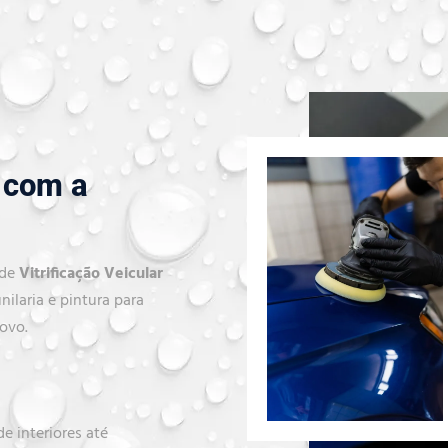
 com a
 de
Vitrificação Veicular
nilaria e pintura para
novo.
e interiores até