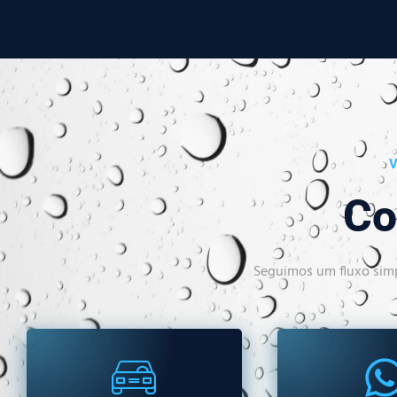
V
Co
Seguimos um fluxo simp