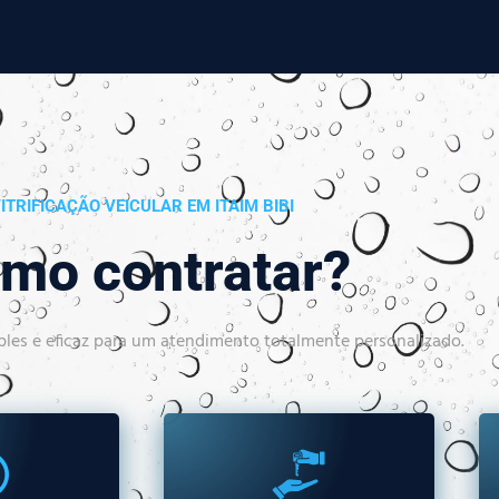
ITRIFICAÇÃO VEICULAR EM ITAIM BIBI
mo contratar?
les e eficaz para um atendimento totalmente personalizado.