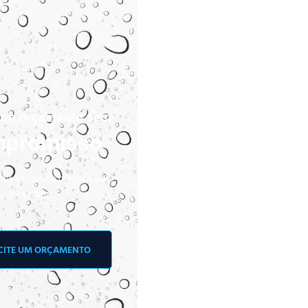
e um orçamento sem
promisso
os em pouco minutos via
WhatsApp.
CITE UM ORÇAMENTO