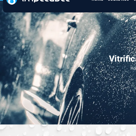
Vitrifi
H