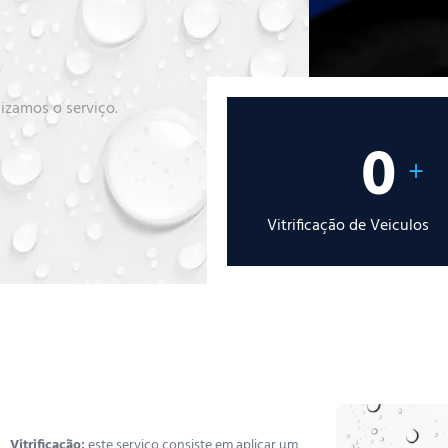
lizamos o serviço.
0
+
Vitrificação de Veiculos
Vitrificação:
este serviço consiste em aplicar um